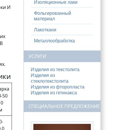
Изоляционные лаки
рки И
Фольгированный
материал
Лакоткани
щих
Металлообработка
0В
УСЛУГИ
ях.
Изделия из текстолита
ики
Изделия из
стеклотекстолита
Изделия из фторопласта
арка
Изделия из гетинакса
В-50
10
СПЕЦИАЛЬНОЕ ПРЕДЛОЖЕНИЕ
м
0-
,0