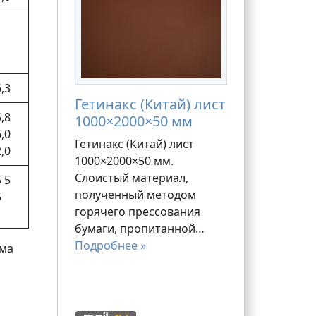
1
,3
Гетинакс (Китай) лист
,8
1000×2000×50 мм
,0
Гетинакс (Китай) лист
,0
1000×2000×50 мм.
Слоистый материал,
 5
полученный методом
5
горячего прессования
бумаги, пропитанной…
Подробнее »
ёма