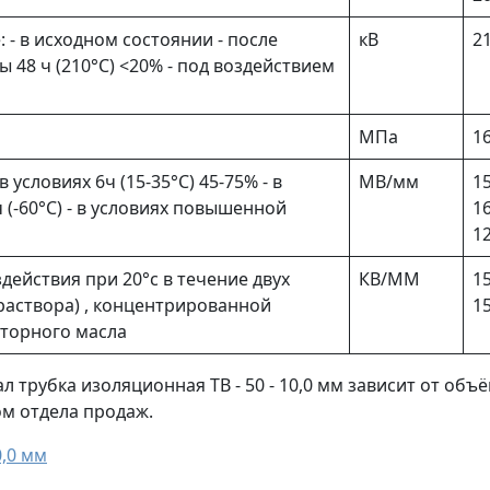
- в исходном состоянии - после
кВ
2
48 ч (210°С) <20% - под воздействием
МПа
16
 условиях 6ч (15-35°С) 45-75% - в
МВ/мм
15
(-60°С) - в условиях повышенной
16
12
действия при 20°с в течение двух
КВ/ММ
15
 раствора) , концентрированной
1
аторного масла
 трубка изоляционная ТВ - 50 - 10,0 мм зависит от объ
ом отдела продаж.
0,0 мм