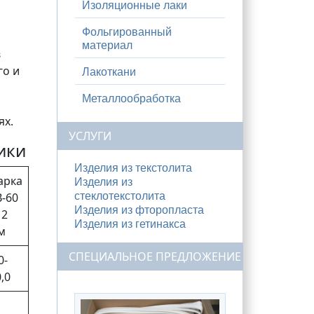
Изоляционные лаки
Фольгированный
материал
в
го и
Лакоткани
Металлообработка
ях.
УСЛУГИ
ики
Изделия из текстолита
арка
Изделия из
В-60
стеклотекстолита
Изделия из фторопласта
12
Изделия из гетинакса
м
СПЕЦИАЛЬНОЕ ПРЕДЛОЖЕНИЕ
0-
,0
1