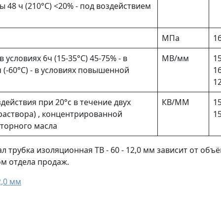
48 ч (210°С) <20% - под воздействием
МПа
16
 условиях 6ч (15-35°С) 45-75% - в
МВ/мм
15
(-60°С) - в условиях повышенной
16
12
действия при 20°с в течение двух
КВ/ММ
15
 раствора) , концентрированной
1
аторного масла
 трубка изоляционная ТВ - 60 - 12,0 мм зависит от объ
ом отдела продаж.
2,0 мм