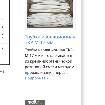
,3
,8
,0
Трубка изоляционная
,0
ТКР-М-17 мм
 5
Трубка изоляционная ТКР-
5
М-17 мм изготавливается
из кремнийорганической
резиновой смеси методом
ёма
продавливания через…
Подробнее »