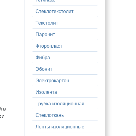
Стеклотекстолит
Текстолит
Паронит
Фторопласт
Фибра
Эбонит
Электрокартон
Изолента
Трубка изоляционная
й в
ри
Стеклоткань
Ленты изоляционные