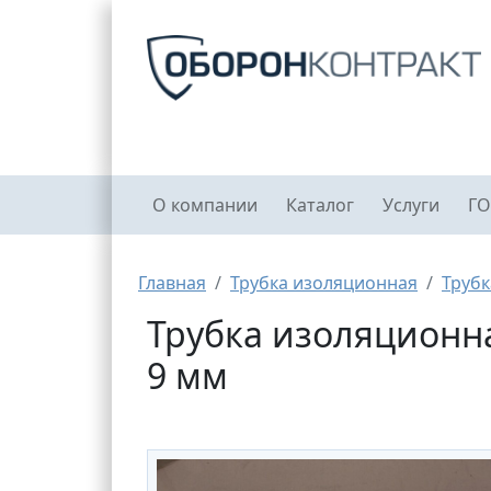
Перейти к основному содержанию
Главное меню
О компании
Каталог
Услуги
ГО
Строка навигации
Главная
Трубка изоляционная
Трубк
Трубка изоляционная
9 мм