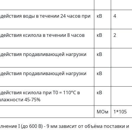
действия воды в течении 24 часов при
кВ
4
ействия ксилола в течении 8 часов
кВ
2
здействия продавливающей нагрузки
кВ
здействия продавливающей нагрузки
кВ
ействия ксилола при Т0 = 110°С в
кВ
 влажности 45-75%
МОм
1*105
нение I (до 600 В) - 9 мм зависит от объёма поставки и