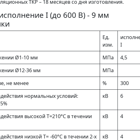
ляционных ТКР – 18 месяцев со дня изготовления.
сполнение I (до 600 В) - 9 мм
ики
Ед.
исполн
изм.
I
жении Ø1-10 мм
МПа
4,5
жении Ø12-36 мм
МПа
е, не менее
%
300
действия нормальных условий:
кВ
6
75%
действия высокой Т=210°С в течении
кВ
4
ействия низкой Т= -60°С в течении 2-х
кВ
4