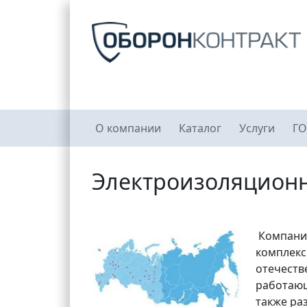
Перейти к основному содержанию
Главное меню
О компании
Каталог
Услуги
ГО
Электроизоляцион
Компани
комплекс
отечеств
работающ
также ра