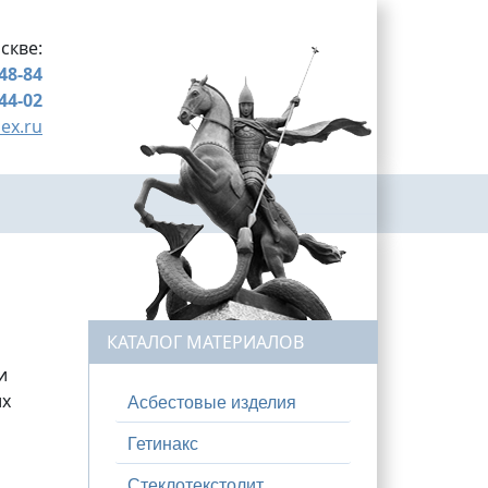
скве:
-48-84
-44-02
ex.ru
КАТАЛОГ МАТЕРИАЛОВ
и
их
Асбестовые изделия
Гетинакс
Стеклотекстолит