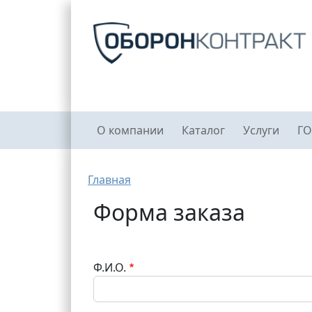
Перейти к основному содержанию
Главное меню
О компании
Каталог
Услуги
ГО
Строка навигации
Главная
Форма заказа
Ф.И.О.