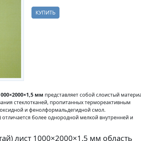
КУПИТЬ
1000×2000×1,5 мм
представляет собой слоистый материа
вания стеклотканей, пропитанных термореактивным
поксидной и фенолформальдегидной смол.
) отличается более однородной мелкой внутренней и
тай) лист 1000×2000×1,5 мм область