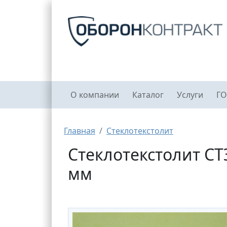
Перейти к основному содержанию
Главное меню
О компании
Каталог
Услуги
ГО
Строка навигации
Главная
Стеклотекстолит
Стеклотекстолит СТ
мм