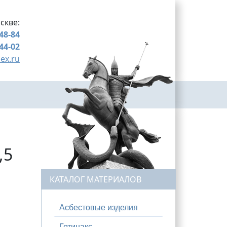
скве:
-48-84
-44-02
ex.ru
,5
КАТАЛОГ МАТЕРИАЛОВ
Асбестовые изделия
Гетинакс