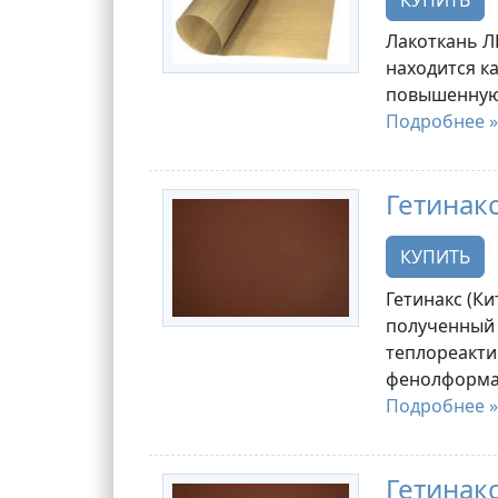
Лакоткань Л
находится к
повышенную 
Подробнее »
Гетинакс
КУПИТЬ
Гетинакс (Ки
полученный 
теплореакти
фенолформа
Подробнее »
Гетинакс