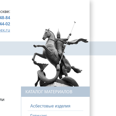
скве:
-48-84
-44-02
ex.ru
КАТАЛОГ МАТЕРИАЛОВ
ли
Асбестовые изделия
Гетинакс