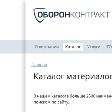
Перейти к основному содержанию
Главное меню
О компании
Каталог
Услуги
ГО
Строка навигации
Главная
Каталог материало
В нашем каталоге больше 2500 наимен
поиском по сайту.