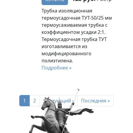
Трубка изоляционная
термоусадочная ТУТ-50/25 мм
термоусаживаемая трубка с
коэффициентом усадки 2:1.
Термоусадочная трубка ТУТ
изготавливается из
модифицированного
полиэтилена.
Подробнее »
Нумерация страниц
Текущая страница
Page
Следующая страница
Последняя страница
1
2
Следующий ›
Последняя »