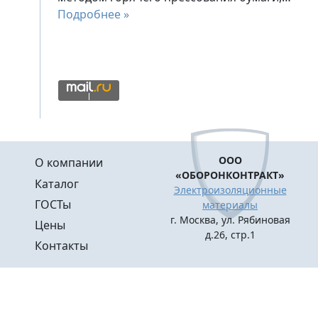
Подробнее »
Меню в подвале
ООО
О компании
«ОБОРОНКОНТРАКТ»
Каталог
Электроизоляционные
ГОСТы
материалы
г. Москва, ул. Рябиновая
Цены
д.26, стр.1
Контакты